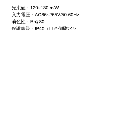
光束値：120~130lm/W
入力電圧：AC85~265V/50-60Hz
演色性：Ra≧80
保護等級：IP40（口金側防水ソ
ケット要）
口金：GY10q
商品情報
FPL36形/FHP32形
サイズ：410×27×36.6mm
電球色（3000K）：RSGY14W-L
昼白色（5000K）：RSGY14W-N
FPL55形/FHP45形
サイズ：560×27×36.6mm
特定商取引法表示
電球色（3000K）：RSGY18W-L
利用規約
昼白色（5000K）：RSGY18W-N
プライバシーポリシー